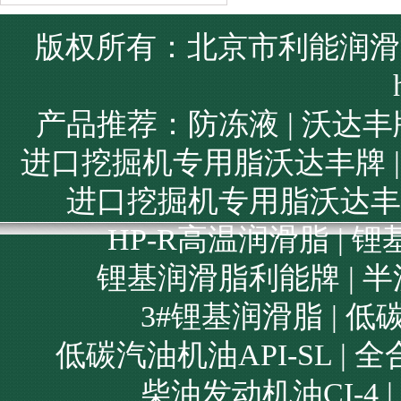
版权所有：北京市利能润滑
产品推荐：
防冻液
|
沃达丰
进口挖掘机专用脂沃达丰牌
进口挖掘机专用脂沃达丰
HP-R高温润滑脂
|
锂
锂基润滑脂利能牌
|
半
3#锂基润滑脂
|
低碳
低碳汽油机油API-SL
|
全
柴油发动机油CI-4
|